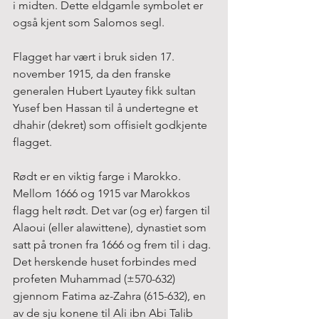
i midten. Dette eldgamle symbolet er 
også kjent som Salomos segl.
Flagget har vært i bruk siden 17. 
november 1915, da den franske 
generalen Hubert Lyautey fikk sultan 
Yusef ben Hassan til å undertegne et 
dhahir (dekret) som offisielt godkjente 
flagget.
Rødt er en viktig farge i Marokko. 
Mellom 1666 og 1915 var Marokkos 
flagg helt rødt. Det var (og er) fargen til 
Alaoui (eller alawittene), dynastiet som 
satt på tronen fra 1666 og frem til i dag.
Det herskende huset forbindes med 
profeten Muhammad (±570-632) 
gjennom Fatima az-Zahra (615-632), en 
av de sju konene til Ali ibn Abi Talib 