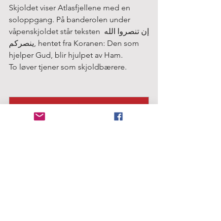
Skjoldet viser Atlasfjellene med en 
soloppgang. På banderolen under 
våpenskjoldet står teksten إن تنصروا الله 
ينصركم, hentet fra Koranen: Den som 
hjelper Gud, blir hjulpet av Ham.
To løver tjener som skjoldbærere.
Flagg Marokko
Kjøp nå