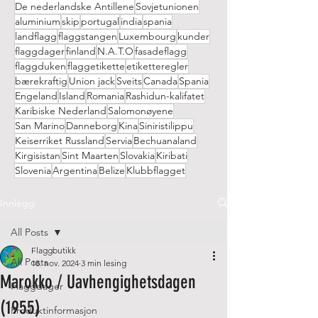
De nederlandske Antillene
Sovjetunionen
aluminium
skip
portugal
india
spania
landflagg
flaggstangen
Luxembourg
kunder
flaggdager
finland
N.A.T.O
fasadeflagg
flaggduken
flaggetikette
etiketteregler
bærekraftig
Union jack
Sveits
Canada
Spania
Engeland
Island
Romania
Rashidun-kalifatet
Karibiske Nederland
Salomonøyene
San Marino
Danneborg
Kina
Siniristilippu
Keiserriket Russland
Servia
Bechuanaland
Kirgisistan
Sint Maarten
Slovakia
Kiribati
Slovenia
Argentina
Belize
Klubbflagget
Innlegg
All Posts
Flaggbutikk
All Posts
18. nov. 2024
3 min lesing
Marokko / Uavhengighetsdagen
Flaggdager
(1955)
Produktinformasjon