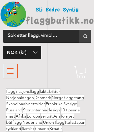
NOK (kr)
flagg
nasjonsflagg
fakta
bilder
Nasjonaldagen
Danmark
Norge
flaggstang
Skandinavia
nettsider
Frankrike
Sverige
Russland
Storbritannia
design
10 tipsene
mast
Afrika
Europa
seilbåt
Asia
fornyet
båtflagg
Nederland
Union flagg
Italia
Japan
tyskland
Samisk
tipsene
Kroatia