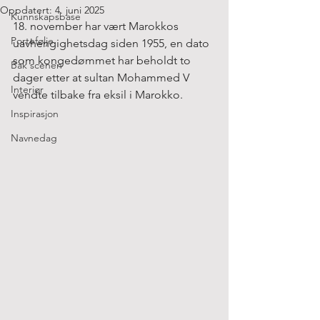
Oppdatert:
4. juni 2025
Kunnskapsbase
18. november har vært Marokkos 
Portefølje
uavhengighetsdag siden 1955, en dato 
som kongedømmet har beholdt to 
Bak scenen
dager etter at sultan Mohammed V 
Interiør
vendte tilbake fra eksil i Marokko.
Inspirasjon
Navnedag