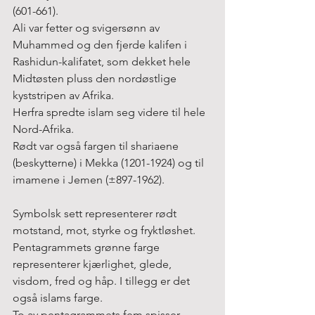
(601-661).
Ali var fetter og svigersønn av 
Muhammed og den fjerde kalifen i 
Rashidun-kalifatet, som dekket hele 
Midtøsten pluss den nordøstlige 
kyststripen av Afrika.
Herfra spredte islam seg videre til hele 
Nord-Afrika.
Rødt var også fargen til shariaene 
(beskytterne) i Mekka (1201-1924) og til 
imamene i Jemen (±897-1962).
Symbolsk sett representerer rødt 
motstand, mot, styrke og fryktløshet.
Pentagrammets grønne farge 
representerer kjærlighet, glede, 
visdom, fred og håp. I tillegg er det 
også islams farge.
To av pentagrammets fem spisser 