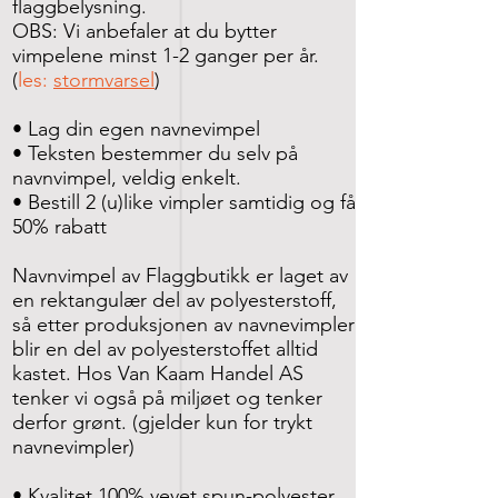
flaggbelysning.
OBS: Vi anbefaler at du bytter
vimpelene minst 1-2 ganger per år.
(
les:
stormvarsel
)
• Lag din egen navnevimpel
• Teksten bestemmer du selv på
navnvimpel, veldig enkelt.
• Bestill 2 (u)like vimpler samtidig og få
50% rabatt
Navnvimpel av Flaggbutikk er laget av
en rektangulær del av polyesterstoff,
så etter produksjonen av navnevimpler
blir en del av polyesterstoffet alltid
kastet. Hos Van Kaam Handel AS
tenker vi også på miljøet og tenker
derfor grønt. (gjelder kun for trykt
navnevimpler)
• Kvalitet 100% vevet spun-polyester,