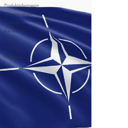
Produktinformasjon
Kunnskapsbase
Portefølje
Bak scenen
Interiør
Inspirasjon
Navnedag