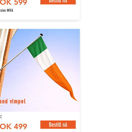
Bestill nå
OK 599
usive MVA
land vimpel
:
Bestill nå
OK 499