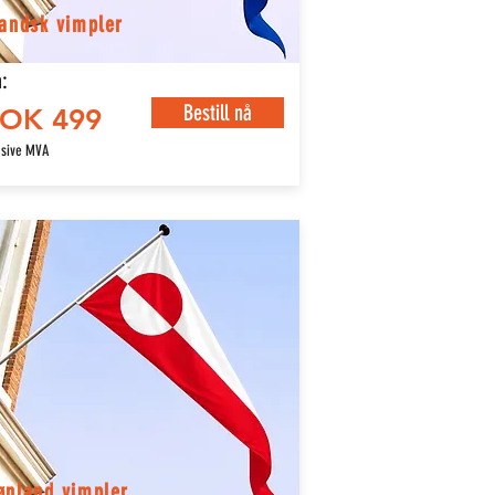
landsk vimpler
:
Bestill nå
OK 499
usive MVA
ønland vimpler