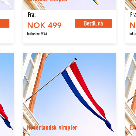
Fra:
Fra
å
Bestill nå
NOK 499
N
Inklusive MVA
Inkl
Nederlandsk vimpler
E.