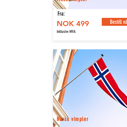
Fra:
Bestill n
NOK 499
Inklusive MVA
Norsk vimpler