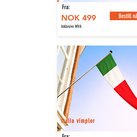
Fra:
Bestill n
NOK 499
Inklusive MVA
Italia vimpler
Fra: