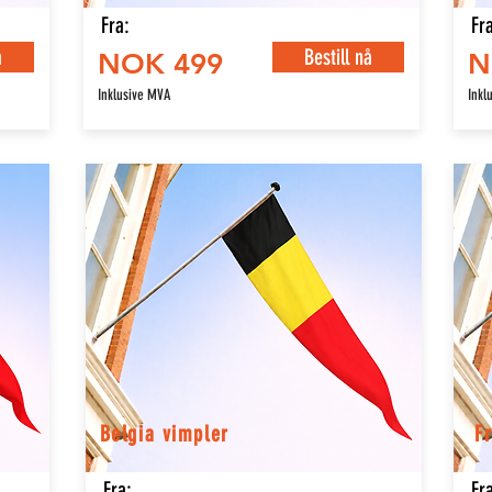
Fra:
Fra
å
Bestill nå
NOK 499
N
Inklusive MVA
Inkl
Belgia vimpler
Fr
Fra:
Fra