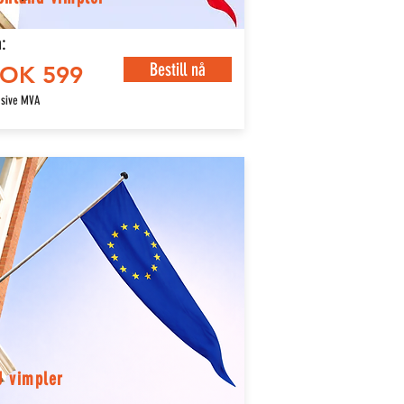
:
Bestill nå
OK 599
usive MVA
U vimpler