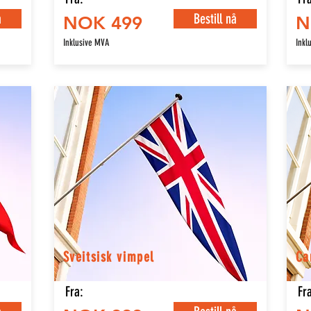
å
Bestill nå
NOK 499
N
Inklusive MVA
Inkl
Sveitsisk vimpel
Ca
Fra:
Fra