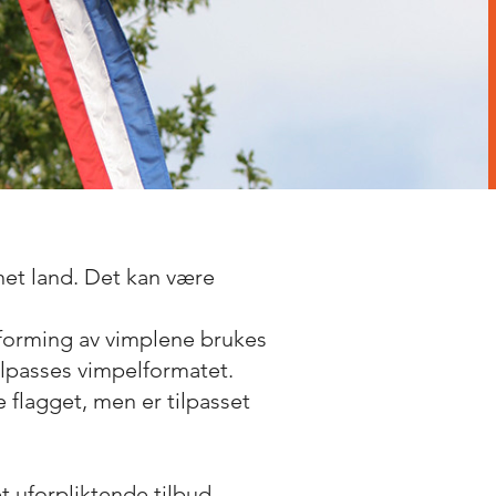
nnet land. Det kan være
utforming av vimplene brukes
lpasses vimpelformatet.
e flagget, men er tilpasset
 et uforpliktende tilbud.