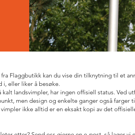
ra Flaggbutikk kan du vise din tilknytning til et a
 i, eller liker å besøke.
 kalt landsvimpler, har ingen offisiell status. Ved 
unkt, men design og enkelte ganger også farger ti
impler ikke alltid er en eksakt kopi av det offisiell
leter etter? Send oss gjerne en
e-post
, så lager vi