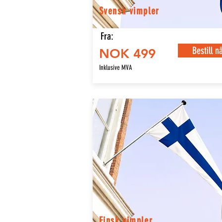
Svensk vimpler
Fra:
Bestill n
NOK 499
Inklusive MVA
Finsk vimpler