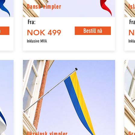
Dansk vimpler
Is
Fra:
Fra
å
Bestill nå
NOK 499
N
Inklusive MVA
Inkl
Ukrainsk vimpler
Gr