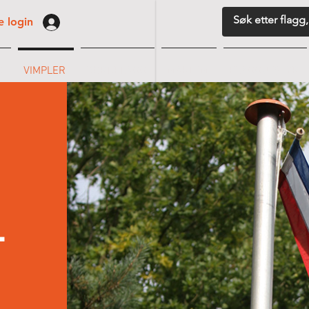
 login
G
VIMPLER
BORDFLAGG
MARITIM
FLAGGUTSTYR
L