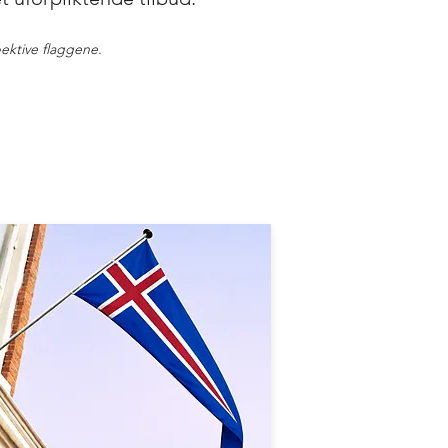
ektive flaggene.
l