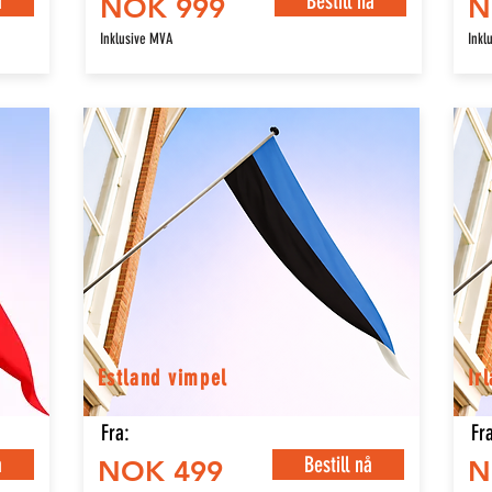
å
Bestill nå
NOK 999
N
Inklusive MVA
Inkl
Estland vimpel
Ir
Fra:
Fra
å
Bestill nå
NOK 499
N