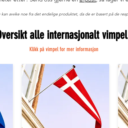
 kan avvike noe fra det endelige produktet, da de er basert på de resp
Oversikt alle internasjonalt vimpe
Klikk på vimpel for mer informasjon