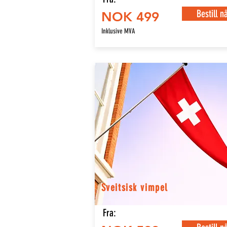
Bestill n
NOK 499
Inklusive MVA
Sveitsisk vimpel
Fra: