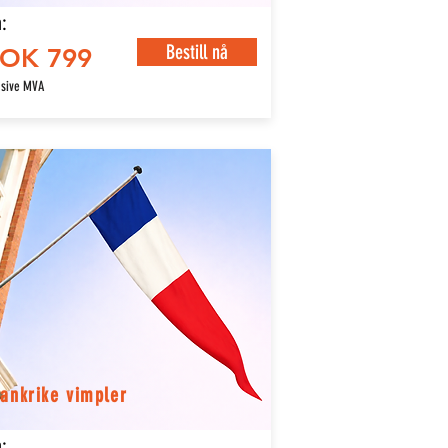
:
Bestill nå
OK 799
usive MVA
ankrike vimpler
: