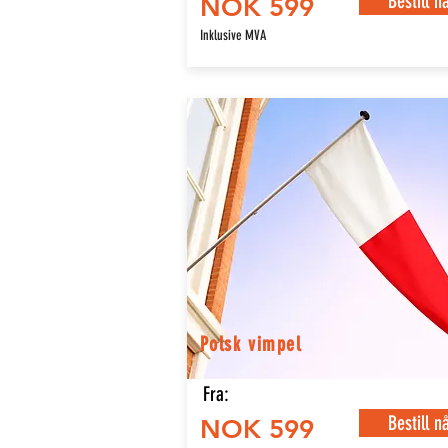
Bestill n
NOK 599
Inklusive MVA
Polsk vimpel
Fra:
Bestill n
NOK 599