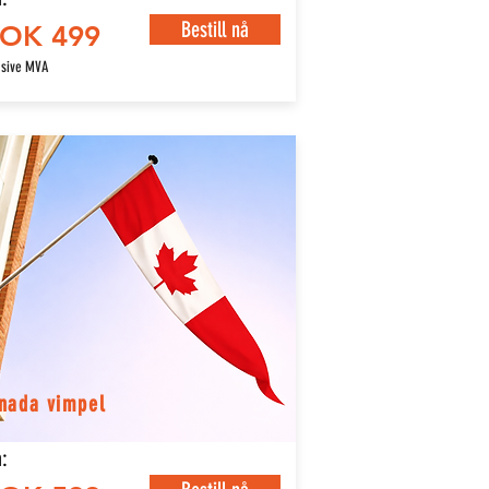
Bestill nå
OK 499
usive MVA
nada vimpel
: