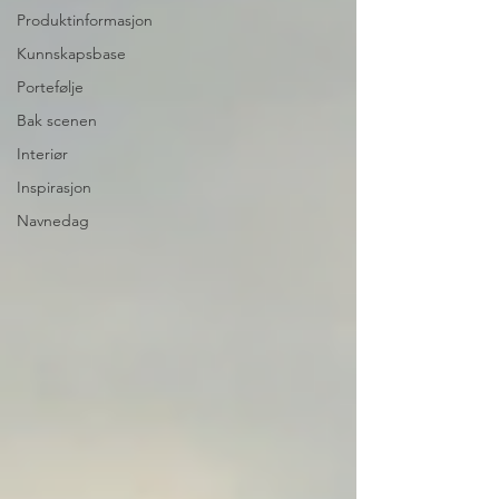
Produktinformasjon
Kunnskapsbase
Portefølje
Bak scenen
Interiør
Inspirasjon
Navnedag