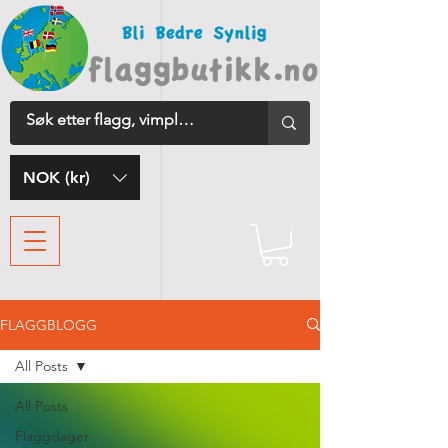
NOK (kr)
FLAGGBLOGG
All Posts
All Posts
Flaggdager