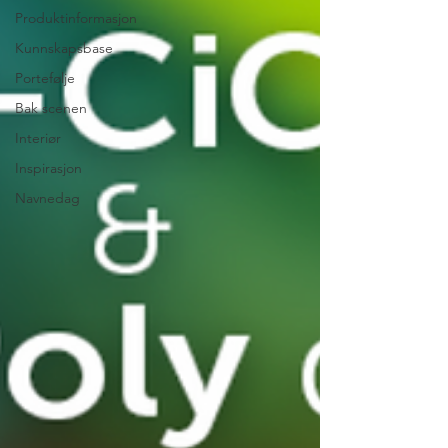
Produktinformasjon
Kunnskapsbase
Portefølje
Bak scenen
Interiør
Inspirasjon
Navnedag