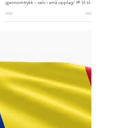
leveres med fullfarget digitaltrykk og 100 %
gjennomtrykk – selv i små opplag! 🌱 Vi tilbyr
nå også bærekraftige Poly-CiCLO®-flagg
med mindre mikroplast og samme flotte
kvalitet.