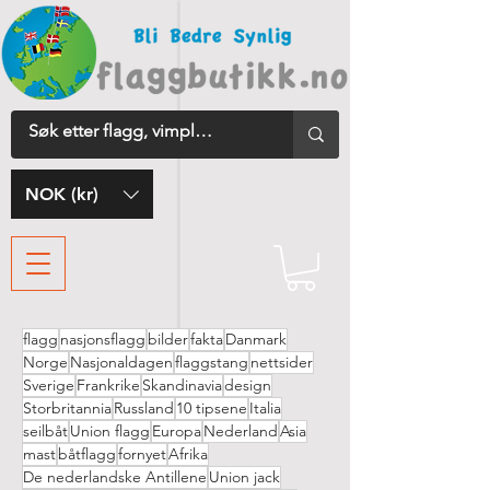
NOK (kr)
flagg
nasjonsflagg
bilder
fakta
Danmark
Norge
Nasjonaldagen
flaggstang
nettsider
Sverige
Frankrike
Skandinavia
design
Storbritannia
Russland
10 tipsene
Italia
seilbåt
Union flagg
Europa
Nederland
Asia
mast
båtflagg
fornyet
Afrika
De nederlandske Antillene
Union jack