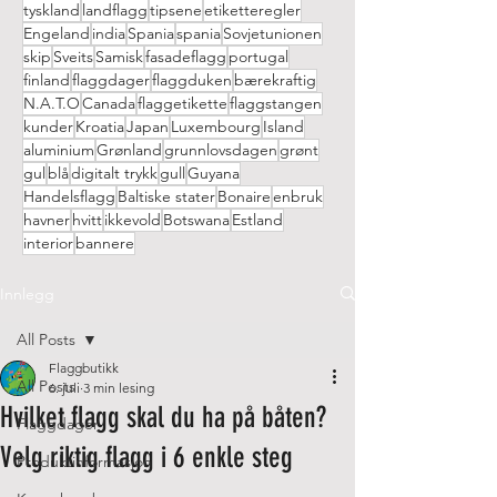
tyskland
landflagg
tipsene
etiketteregler
Engeland
india
Spania
spania
Sovjetunionen
skip
Sveits
Samisk
fasadeflagg
portugal
finland
flaggdager
flaggduken
bærekraftig
N.A.T.O
Canada
flaggetikette
flaggstangen
kunder
Kroatia
Japan
Luxembourg
Island
aluminium
Grønland
grunnlovsdagen
grønt
gul
blå
digitalt trykk
gull
Guyana
Handelsflagg
Baltiske stater
Bonaire
enbruk
havner
hvitt
ikkevold
Botswana
Estland
interior
bannere
Innlegg
All Posts
Flaggbutikk
All Posts
6. juli
3 min lesing
Hvilket flagg skal du ha på båten?
Flaggdager
Velg riktig flagg i 6 enkle steg
Produktinformasjon