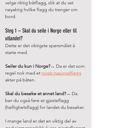
velge riktig båtflagg, slik at du vet 
nøyaktig hvilke flagg du trenger om 
bord.
Steg 1 – Skal du seile i Norge eller til 
utlandet?
Dette er det viktigste spørsmålet å 
starte med.
Seiler du kun i Norge?
→ Da er det som 
regel nok med et 
norsk nasjonalflagg
akter på båten.
Skal du besøke et annet land?
→ Da 
bør du også føre et gjesteflagg 
(høflighetsflagg) for landet du besøker.
I mange land er det en viktig del av 
god sjømannsskikk å vise gjesteflagget 