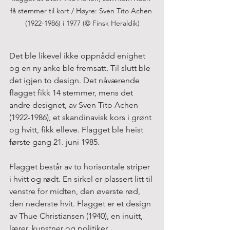
få stemmer til kort / Høyre: Sven Tito Achen 
(1922-1986) i 1977 (© Finsk Heraldik)
Det ble likevel ikke oppnådd enighet 
og en ny anke ble fremsatt. Til slutt ble 
det igjen to design. Det nåværende 
flagget fikk 14 stemmer, mens det 
andre designet, av Sven Tito Achen 
(1922-1986), et skandinavisk kors i grønt 
og hvitt, fikk elleve. Flagget ble heist 
første gang 21. juni 1985.
Flagget består av to horisontale striper 
i hvitt og rødt. En sirkel er plassert litt til 
venstre for midten, den øverste rød, 
den nederste hvit. Flagget er et design 
av Thue Christiansen (1940), en inuitt, 
lærer, kunstner og politiker.