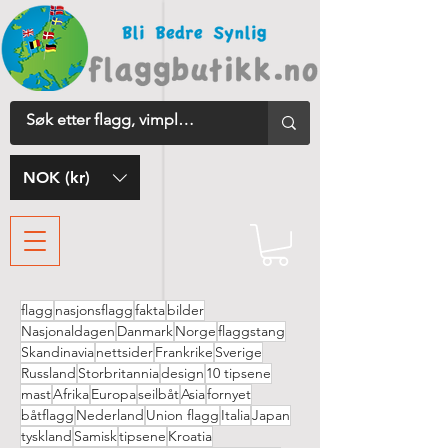
NOK (kr)
flagg
nasjonsflagg
fakta
bilder
Nasjonaldagen
Danmark
Norge
flaggstang
Skandinavia
nettsider
Frankrike
Sverige
Russland
Storbritannia
design
10 tipsene
mast
Afrika
Europa
seilbåt
Asia
fornyet
båtflagg
Nederland
Union flagg
Italia
Japan
tyskland
Samisk
tipsene
Kroatia