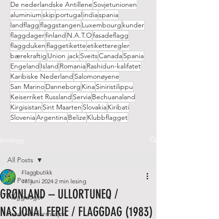
De nederlandske Antillene
Sovjetunionen
aluminium
skip
portugal
india
spania
landflagg
flaggstangen
Luxembourg
kunder
flaggdager
finland
N.A.T.O
fasadeflagg
flaggduken
flaggetikette
etiketteregler
bærekraftig
Union jack
Sveits
Canada
Spania
Engeland
Island
Romania
Rashidun-kalifatet
Karibiske Nederland
Salomonøyene
San Marino
Danneborg
Kina
Siniristilippu
Keiserriket Russland
Servia
Bechuanaland
Kirgisistan
Sint Maarten
Slovakia
Kiribati
Slovenia
Argentina
Belize
Klubbflagget
Innlegg
All Posts
Flaggbutikk
All Posts
17. juni 2024
2 min lesing
GRØNLAND – ULLORTUNEQ /
Flaggdager
NASJONAL FERIE / FLAGGDAG (1983)
Produktinformasjon