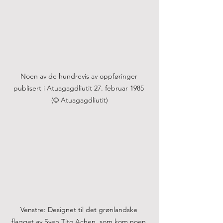
Noen av de hundrevis av oppføringer 
publisert i Atuagagdliutit 27. februar 1985 
(© Atuagagdliutit)
Venstre: Designet til det grønlandske 
flagget av Sven Tito Achen, som kom noen 