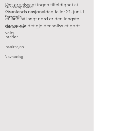
Det er selvsagt ingen tilfeldighet at 
Kunnskapsbase
Grønlands nasjonaldag faller 21. juni. I 
Portefølje
et land så langt nord er den lengste 
dagen når det gjelder sollys et godt 
Bak scenen
valg.
Interiør
Inspirasjon
Navnedag