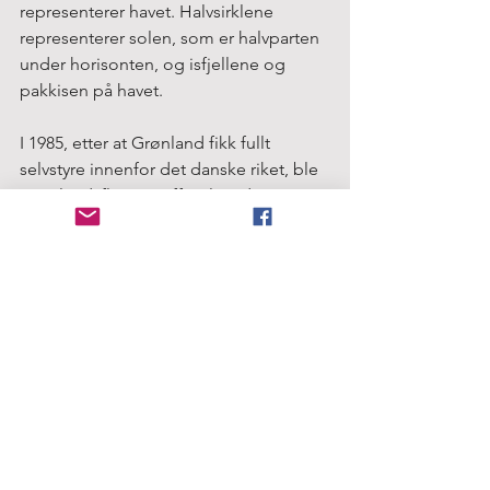
representerer havet. Halvsirklene 
representerer solen, som er halvparten 
under horisonten, og isfjellene og 
pakkisen på havet.
I 1985, etter at Grønland fikk fullt 
selvstyre innenfor det danske riket, ble 
Grønlandsflagget offisielt vedtatt. 
Christiansens design ble valgt etter en 
omfattende forslagsprosess og 
gjenspeiler tilknytningen til Danmark 
ved å bruke fargene på det danske 
flagget. Grønlandsflagget, kjent som 
"Erfalasorput" på grønlandsk, som 
betyr "vårt flagg", er et stolt symbol på 
Grønlands identitet og naturlige 
skjønnhet.
Grønlandsflagget er ikke bare et visuelt 