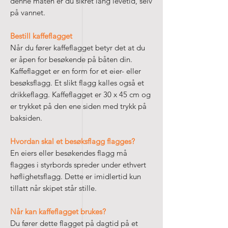
denne måten er du sikret lang levetid, selv
på vannet.
Bestill kaffeflagget
Når du fører kaffeflagget betyr det at du
er åpen for besøkende på båten din.
Kaffeflagget er en form for et eier- eller
besøksflagg. Et slikt flagg kalles også et
drikkeflagg. Kaffeflagget er 30 x 45 cm og
er trykket på den ene siden med trykk på
baksiden.
Hvordan skal et besøksflagg flagges?
En eiers eller besøkendes flagg må
flagges i styrbords spreder under ethvert
høflighetsflagg. Dette er imidlertid kun
tillatt når skipet står stille.
Når kan kaffeflagget brukes?
Du fører dette flagget på dagtid på et