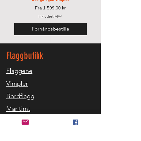
Salgspris
Fra
1 599,00 kr
Inkludert MVA
Forhåndsbestille
Legg til i handlek
Flaggbutikk
Flaggene
Vimpler
Bordflagg
Maritimt
Utstyr
Flagg-blogg