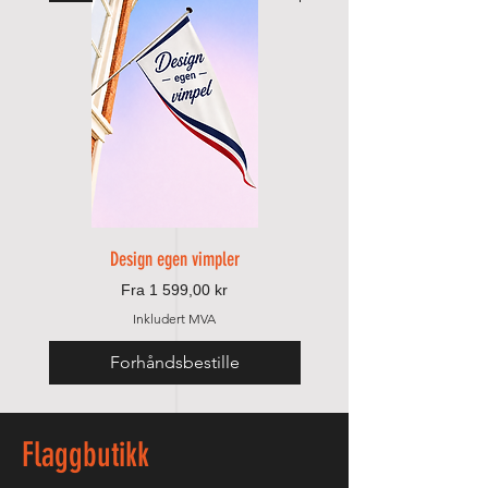
Design egen vimpler
Salgspris
Fra
1 599,00 kr
Inkludert MVA
Forhåndsbestille
Legg til i handlek
Flaggbutikk