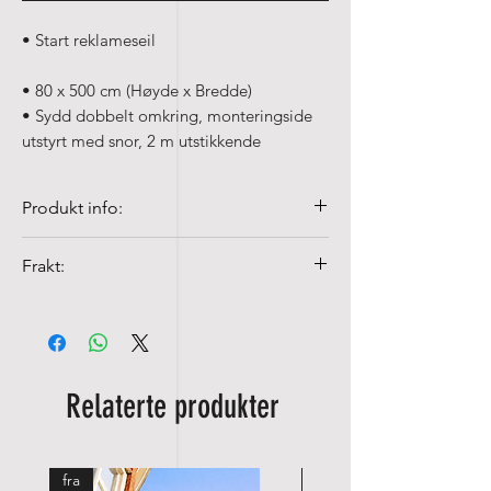
• Start reklameseil
• 80 x 500 cm (Høyde x Bredde)
• Sydd dobbelt omkring, monteringside
utstyrt med snor, 2 m utstikkende
Produkt info:
• Kvalitet 100% Spun-Poly, 155 gr/m²
Frakt:
• Fargeekte og UV-fast
• Kan vaskes på 40°c med fin
Fraktkostnader fra NOK 99,-
vaskemiddel
Relaterte produkter
fra
fra