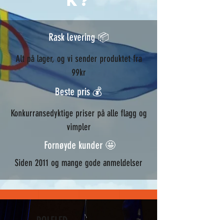
k?
Rask levering 📦
Alt på lager, og vi sender produktet fra
99kr
Beste pris 💰
Konkurransedyktige priser på alle flagg og
vimpler
Fornøyde kunder 🤩
Siden 2011 og mange gode anmeldelser