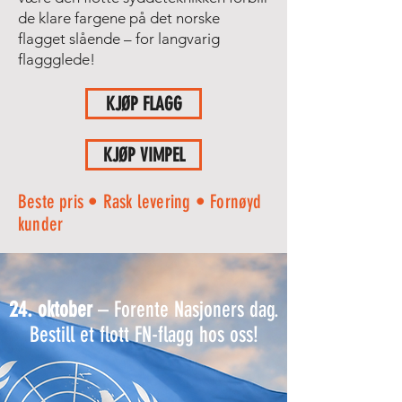
de klare fargene på det norske
flagget slående – for langvarig
flaggglede!
KJØP FLAGG
KJØP VIMPEL
Beste pris • Rask levering • Fornøyd
kunder
24. oktober
– Forente Nasjoners dag.
Bestill et flott FN-flagg hos oss!