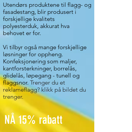
Utendørs produktene til flagg- og
fasadestang, blir produsert i
forskjellige kvalitets
polyesterduk, akkurat hva
behovet er for.
Vi tilbyr også mange forskjellige
løsninger for oppheng.
Konfeksjonering som maljer,
kantforsterkninger, borrelås,
glidelås, løpegang - tunell og
flaggsnor.
Trenger du et
reklameflagg? klikk på bildet du
trenger.
NÅ 15% rabatt