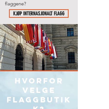
flaggene?
KJØP INTERNASJONALT FLAGG
Hvorfor
velge
flaggbutik