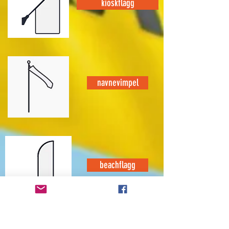
kioskflagg
navnevimpel
beachflagg