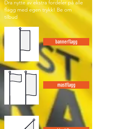
Dra nytte av ekstra fordeler på alle
flagg med egen trykk! Be om
tilbud
bannerflagg
mastflagg