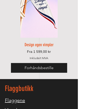
Design egen vimpler
Salgspris
Fra
1 599,00 kr
Inkludert MVA
Forhåndsbestille
Legg til i handlek
Flaggbutikk
Flaggene