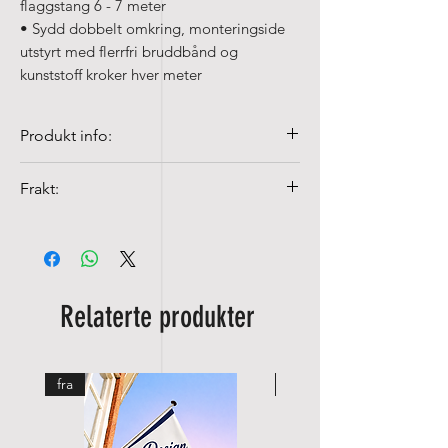
flaggstang 6 - 7 meter
• Sydd dobbelt omkring, monteringside
utstyrt med flerrfri bruddbånd og
kunststoff kroker hver meter
Produkt info:
• Kvalitet 100% Poly-glans, 110 gr/m²
Frakt:
• Fargeekte og UV-fast
• Kan vaskes på 40°c med fin
Fraktkostnader fra NOK 99,-
vaskemiddel
Relaterte produkter
fra
fra