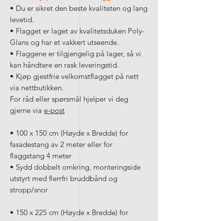
• Du er sikret den beste kvaliteten og lang
levetid.
• Flagget er laget av kvalitetsduken Poly-
Glans og har et vakkert utseende.
• Flaggene er tilgjengelig på lager, så vi
kan håndtere en rask leveringstid.
• Kjøp gjestfrie velkomstflagget på nett
via nettbutikken.
For råd eller spørsmål hjelper vi deg
gjerne via
e-post
• 100 x 150 cm (Høyde x Bredde) for
fasadestang av 2 meter eller for
flaggstang 4 meter
• Sydd dobbelt omkring, monteringside
utstyrt med flerrfri bruddbånd og
stropp/snor
• 150 x 225 cm (Høyde x Bredde) for