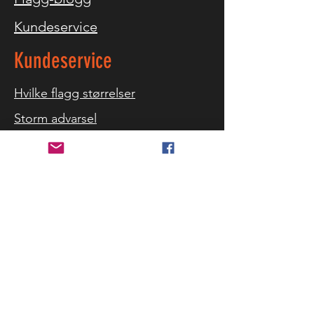
Kundeservice
Kundeservice
Hvilke flagg størrelser
Storm advarsel
Referanser
Kontakt oss
Levering og retur
Sikkerhet og personvern
Kjøpbetingelser
Cookies
Følg oss