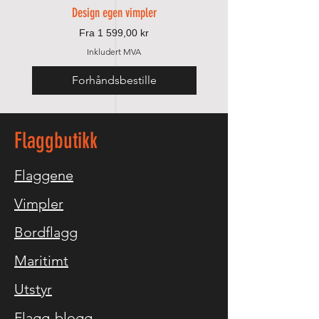
Design egen vimpler
Salgspris
Fra
1 599,00 kr
Inkludert MVA
Forhåndsbestille
Legg til i handlek
Flaggbutikk
Flaggene
Vimpler
Bordflagg
Maritimt
Utstyr
Flagg-blogg