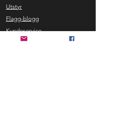
Utstyr
Flagg-blogg
Kundeservice
Kundeservice
Hvilke flagg størrelser
Storm advarsel
Referanser
Kontakt oss
Levering og retur
Sikkerhet og personvern
Kjøpbetingelser