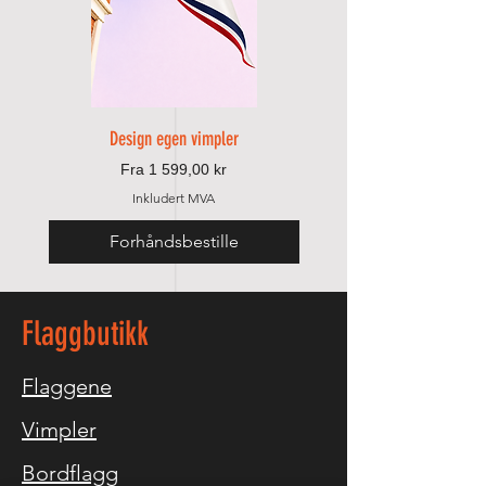
Design egen vimpler
Salgspris
Fra
1 599,00 kr
Inkludert MVA
Forhåndsbestille
Legg til i handlek
Flaggbutikk
Flaggene
Vimpler
Bordflagg