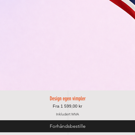
Design egen vimpler
Hurtigvisning
Salgspris
Fra
1 599,00 kr
Inkludert MVA
Forhåndsbestille