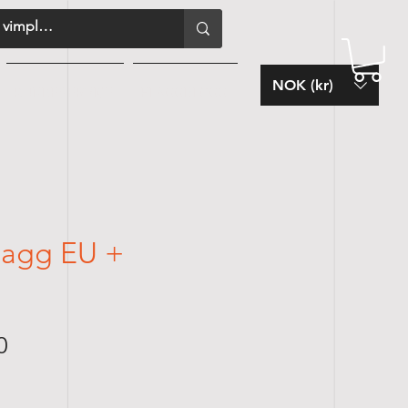
NOK (kr)
KUNDESERVICE
FLAGGBLOGG
lagg EU +
Salgspris
0