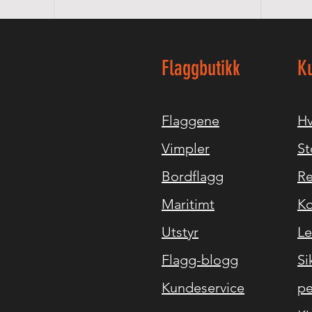
Flaggbutikk
K
Flaggene
Hv
Vimpler
St
Bordflagg
Re
Maritimt
Ko
Utstyr
Le
Flagg-blogg
Si
Kundeservice
pe