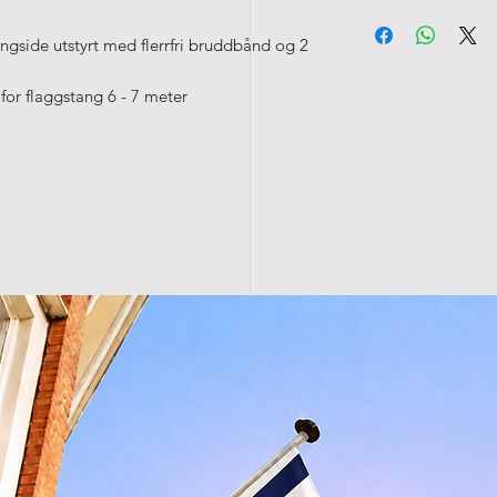
• Kan vaskes på 4
Fraktkostnader fra
gside utstyrt med flerrfri bruddbånd og 2
for flaggstang 6 - 7 meter