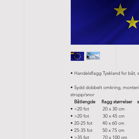
• Handelsflagg Tyskland for båt, 
• Sydd dobbelt omkring, monterin
stropp/snor
Båtlengde flagg størrelser 
• <20 fot 20 x 30 cm 
• >20 fot 30 x 45 cm 60
• 20-25 fot 40 x 60 cm 
• 25-35 fot 50 x 75 cm 8
• >35 fot 70 x 100 cm 1