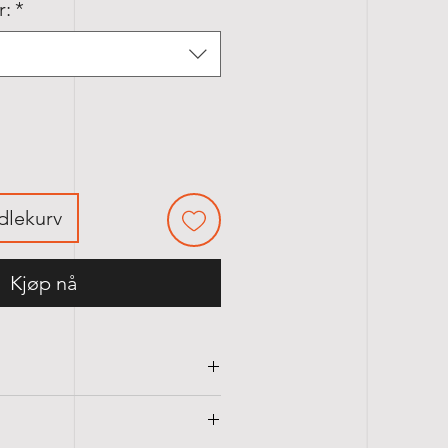
r:
*
ndlekurv
Kjøp nå
y-glans, 110 gr/m²
fast