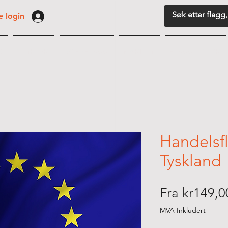
 login
G
VIMPLER
BORDFLAGG
MARITIM
FLAGGUTSTYR
Handelsf
Tyskland
Fra
kr149,0
MVA Inkludert