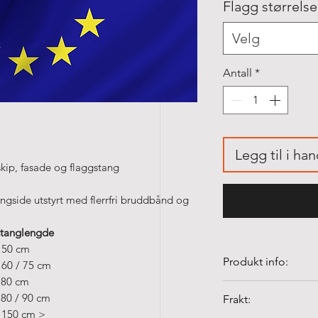
Flagg størrelse
Velg
Antall
*
Legg til i ha
skip, fasade og flaggstang
gside utstyrt med flerrfri bruddbånd og
stanglengde
50 cm
Produkt info:
 / 75 cm
80 cm
• Kvalitet 100% Pol
0 / 90 cm
Frakt:
• Fargeekte og UV-
50 cm >