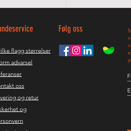
undeservice
Følg oss
M
n
r
ilke flagg størrelser
e
p
orm advarsel
feranser
ntakt oss
vering og retur
kkerhet og
rsonvern