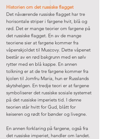
Historien om det russiske flagget
Det nåværende russiske flagget har tre
horisontale striper i fargene hvit, blå og
rød. Det er mange teorier om fargene på
det russiske flagget. En av de mange
teoriene sier at fargene kommer fra
våpenskjoldet til Muscovy. Dette våpenet
består av en rød bakgrunn med en sølv
rytter med en blå kappe. En annen
tolkning er at de tre fargene kommer fra
kjolen til Jomfru Maria, hun er Russlands
skytshelgen. En tredje teori er at fargene
symboliserer det russiske sosiale systemet
på det russiske imperiets tid. I denne
teorien står hvitt for Gud, blått for
keiseren og rødt for bønder og livegne.
En annen forklaring på fargene, også fra
det russiske imperiet, handler om landet.