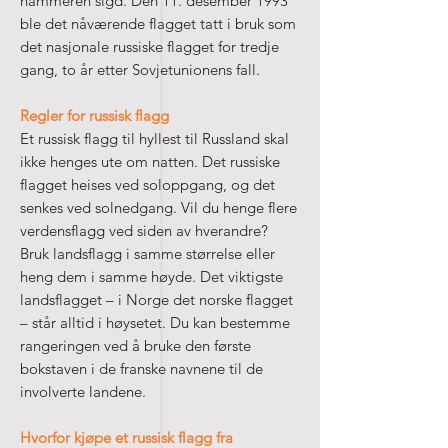
hammeren sigd. Den 11. desember 1993
ble det nåværende flagget tatt i bruk som
det nasjonale russiske flagget for tredje
gang, to år etter Sovjetunionens fall.
Regler for russisk flagg
Et russisk flagg til hyllest til Russland skal
ikke henges ute om natten. Det russiske
flagget heises ved soloppgang, og det
senkes ved solnedgang. Vil du henge flere
verdensflagg ved siden av hverandre?
Bruk landsflagg i samme størrelse eller
heng dem i samme høyde. Det viktigste
landsflagget – i Norge det norske flagget
– står alltid i høysetet. Du kan bestemme
rangeringen ved å bruke den første
bokstaven i de franske navnene til de
involverte landene.
Hvorfor kjøpe et russisk flagg fra