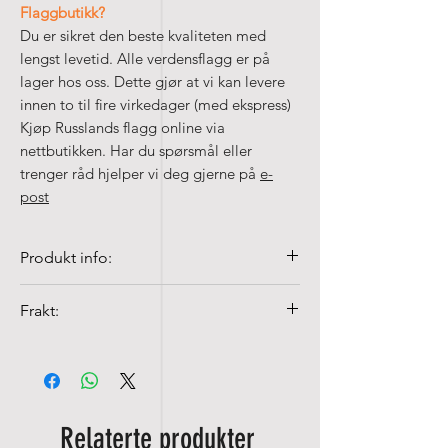
Flaggbutikk?
Du er sikret den beste kvaliteten med
lengst levetid. Alle verdensflagg er på
lager hos oss. Dette gjør at vi kan levere
innen to til fire virkedager (med ekspress)
Kjøp Russlands flagg online via
nettbutikken. Har du spørsmål eller
trenger råd hjelper vi deg gjerne på
e-
post
Produkt info:
• De bordflaggene våre er laget av
Frakt:
ACETAT, en 100% polyester silke.
Fraktkostnader fra NOK 99,-
• Kvalitet flaggene er 100% Spun-poly,
155 gr/m²
• Fargeekte og UV-fast
Relaterte produkter
• Kan vaskes på 40°c med fin