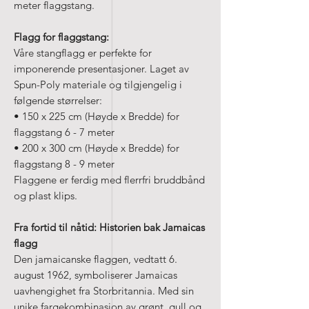
meter flaggstang.
Flagg for flaggstang:
Våre stangflagg er perfekte for
imponerende presentasjoner. Laget av
Spun-Poly materiale og tilgjengelig i
følgende størrelser:
• 150 x 225 cm (Høyde x Bredde) for
flaggstang 6 - 7 meter
• 200 x 300 cm (Høyde x Bredde) for
flaggstang 8 - 9 meter
Flaggene er ferdig med flerrfri bruddbånd
og plast klips.
Fra fortid til nåtid: Historien bak Jamaicas
flagg
Den jamaicanske flaggen, vedtatt 6.
august 1962, symboliserer Jamaicas
uavhengighet fra Storbritannia. Med sin
unike fargekombinasjon av grønt, gull og