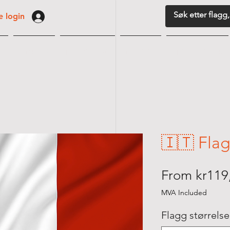
 login
G
VIMPLER
BORDFLAGG
MARITIM
FLAGGUTSTYR
🇮🇹 Flag
From kr119
MVA Included
Flagg størrelse