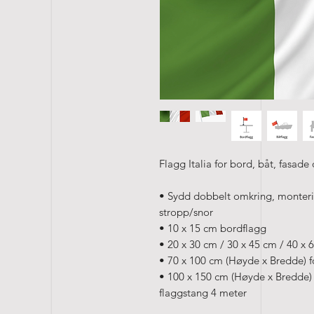
Flagg Italia for bord, båt, fasade
• Sydd dobbelt omkring, monterin
stropp/snor
• 10 x 15 cm bordflagg
• 20 x 30 cm / 30 x 45 cm / 40 x 
• 70 x 100 cm (Høyde x Bredde) f
• 100 x 150 cm (Høyde x Bredde) f
flaggstang 4 meter