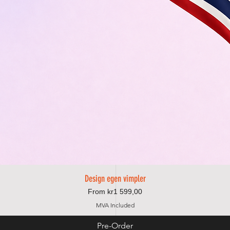
Design egen vimpler
Quick View
Price
From kr1 599,00
MVA Included
Pre-Order