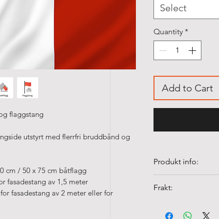
Select
Quantity
*
Add to Cart
 og flaggstang
gside utstyrt med flerrfri bruddbånd og
Produkt info:
60 cm / 50 x 75 cm båtflagg
• De bordflaggene 
or fasadestang av 1,5 meter
Frakt:
100% polyester silk
or fasadestang av 2 meter eller for
• Kvalitet flaggen
Fraktkostnader fra
• Fargeekte og UV-