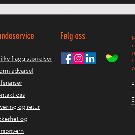
undeservice
Følg oss
M
n
r
ilke flagg størrelser
e
p
orm advarsel
feranser
ntakt oss
vering og retur
kkerhet og
rsonvern