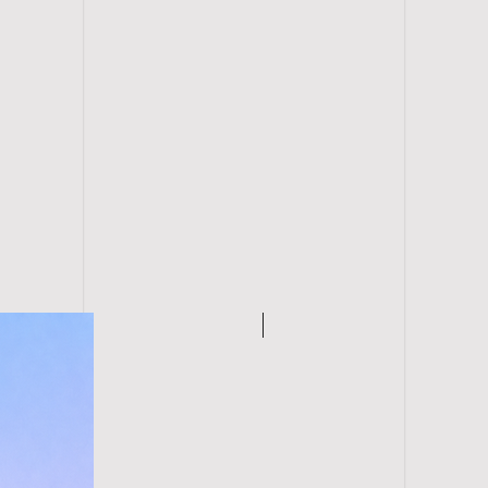
0°c med fin vaskemiddel
fra