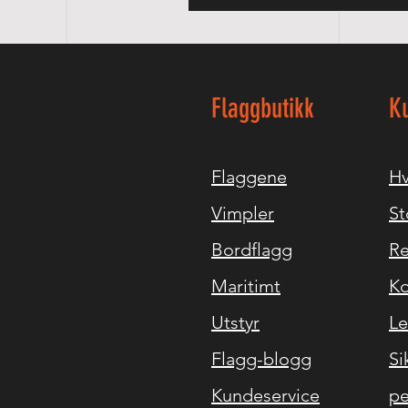
Flaggbutikk
K
Flaggene
Hv
Vimpler
St
Bordflagg
Re
Maritimt
Ko
Utstyr
Le
Flagg-blogg
Si
Kundeservice
pe