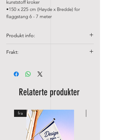
kunststoff kroker
•150 x 225 cm (Høyde x Bredde) for
flaggstang 6 - 7 meter
Produkt info:
• De bordflaggene våre er laget av
Frakt:
ACETAT, en 100% polyester silke.
Fraktkostnader fra NOK 99,-
• Kvalitet flaggene er 100% Spun-poly,
155 gr/m²
• Fargeekte og UV-fast
Relaterte produkter
• Kan vaskes på 40°c med fin
vaskemiddel
fra
fra