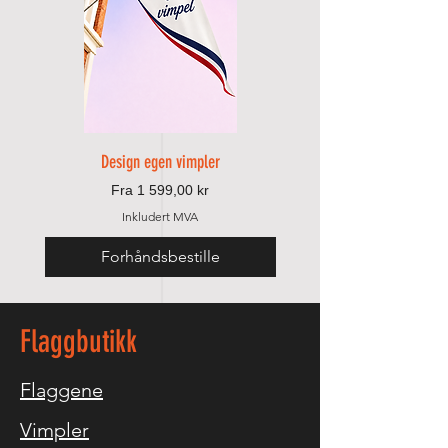
Design egen vimpler
Salgspris
Fra
1 599,00 kr
Inkludert MVA
Forhåndsbestille
Legg til i handlek
Flaggbutikk
Flaggene
Vimpler