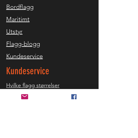
Bordflagg
Maritimt
Utstyr
Flagg-blogg
Kundeservice
Kundeservice
Hvilke flagg størrelser
Storm advarsel
Referanser
Kontakt oss
Levering og retur