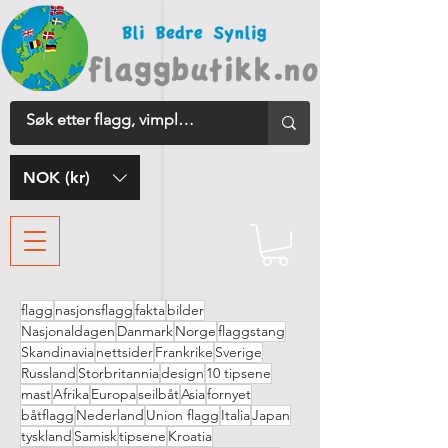
NOK (kr)
flagg
nasjonsflagg
fakta
bilder
Nasjonaldagen
Danmark
Norge
flaggstang
Skandinavia
nettsider
Frankrike
Sverige
Russland
Storbritannia
design
10 tipsene
mast
Afrika
Europa
seilbåt
Asia
fornyet
båtflagg
Nederland
Union flagg
Italia
Japan
tyskland
Samisk
tipsene
Kroatia