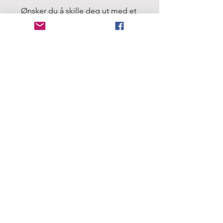
Ønsker du å skille deg ut med et 
flagg, samtidig som bærekraft står 
høyt på agendaen hos dere? Da 
passer ECO-fasadeflagget perfekt 
for din organisasjon.
Be om tilbud