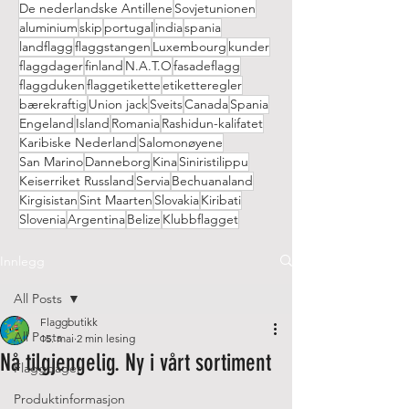
De nederlandske Antillene
Sovjetunionen
aluminium
skip
portugal
india
spania
landflagg
flaggstangen
Luxembourg
kunder
flaggdager
finland
N.A.T.O
fasadeflagg
flaggduken
flaggetikette
etiketteregler
bærekraftig
Union jack
Sveits
Canada
Spania
Engeland
Island
Romania
Rashidun-kalifatet
Karibiske Nederland
Salomonøyene
San Marino
Danneborg
Kina
Siniristilippu
Keiserriket Russland
Servia
Bechuanaland
Kirgisistan
Sint Maarten
Slovakia
Kiribati
Slovenia
Argentina
Belize
Klubbflagget
Innlegg
All Posts
Flaggbutikk
All Posts
15. mai
2 min lesing
Nå tilgjengelig. Ny i vårt sortiment
Flaggdager
Produktinformasjon