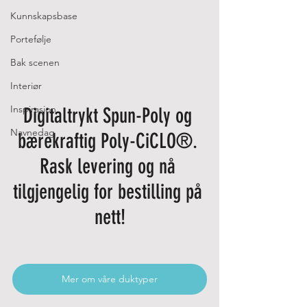
Kunnskapsbase
Portefølje
Bak scenen
Interiør
Inspirasjon
Digitaltrykt Spun-Poly og 
Navnedag
bærekraftig Poly-CiCLO®. 
Rask levering og nå 
tilgjengelig for bestilling på 
nett!
Mer om våre duktyper